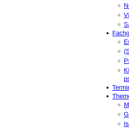
N
V
S
Fachg
E
(
P
K
p
Termi
Them
M
G
I