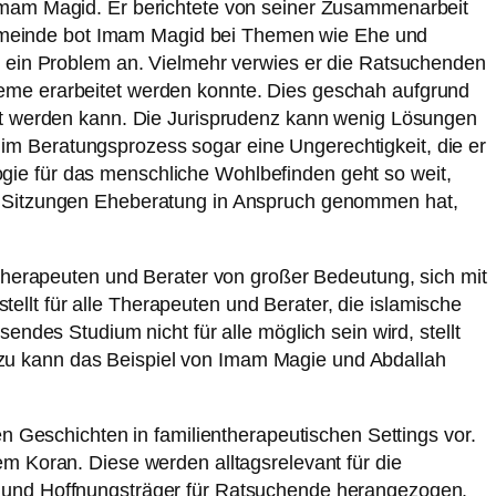
 Imam Magid. Er berichtete von seiner Zusammenarbeit
emeinde bot Imam Magid bei Themen wie Ehe und
r ein Problem an. Vielmehr verwies er die Ratsuchenden
leme erarbeitet werden konnte. Dies geschah aufgrund
öst werden kann. Die Jurisprudenz kann wenig Lösungen
m Beratungsprozess sogar eine Ungerechtigkeit, die er
gie für das menschliche Wohlbefinden geht so weit,
ge Sitzungen Eheberatung in Anspruch genommen hat,
 Therapeuten und Berater von großer Bedeutung, sich mit
llt für alle Therapeuten und Berater, die islamische
ndes Studium nicht für alle möglich sein wird, stellt
zu kann das Beispiel von Imam Magie und Abdallah
en Geschichten in familientherapeutischen Settings vor.
m Koran. Diese werden alltagsrelevant für die
l und Hoffnungsträger für Ratsuchende herangezogen.