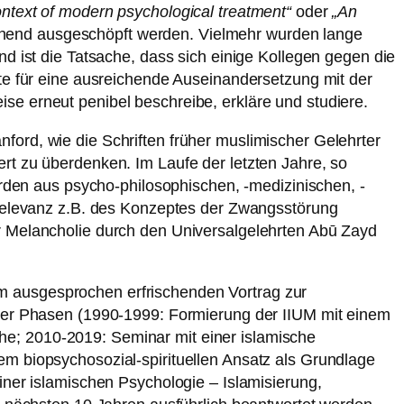
ontext of modern psychological treatment“
oder
„An
chend ausgeschöpft werden. Vielmehr wurden lange
nd ist die Tatsache, dass sich einige Kollegen gegen die
ste für eine ausreichende Auseinandersetzung mit der
se erneut penibel beschreibe, erkläre und studiere.
ford, wie die Schriften früher muslimischer Gelehrter
rt zu überdenken. Im Laufe der letzten Jahre, so
wurden aus psycho-philosophischen, -medizinischen, -
e Relevanz z.B. des Konzeptes der Zwangsstörung
er Melancholie durch den Universalgelehrten Abū Zayd
inem ausgesprochen erfrischenden Vortrag zur
 vier Phasen (1990-1999: Formierung der IIUM mit einem
he; 2010-2019: Seminar mit einer islamische
em biopsychosozial-spirituellen Ansatz als Grundlage
iner islamischen Psychologie – Islamisierung,