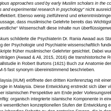
igious approaches used by early Muslim scholars in the c
ucts and experimental research in psychology“
nicht ausrei
flektiert. Ebenso wenig zielführend und erkenntnisbringe
e Aussage, dass muslimische Gelehrte bereits das Wichtig
tliche“ Wissenschaft diese Inhalte nun überflüssigerwei
rs schilderte die Psychiaterin Dr. Rania Awaad aus Stan
 der Psychologie und Psychiatrie wissenschaftlich fundie
uskripte früher muslimischer Gelehrter gesichtet. Dabei 
Beiträgen (Awaad & Ali, 2015, 2016) die transhistorisch
Fallstudie in Robert Burtons (1621) Buch zur Anatomie d
SM-5 fast synonym übereinstimmend beschrieben.
 Malaysia (IIUM) eröffnete den dritten Konferenztag mit e
ogie in Malaysia. Diese Entwicklung erstreckt sich über
er islamischen Perspektive am Ende jeder Vorlesungsrei
tig: organisch integrierte islamische Komponente in ein
ei wesentlichen konzeptionellen Stufen der Entwicklung e