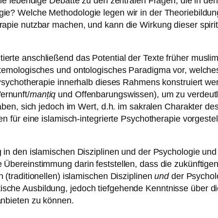
eine lebendige Debatte zu den zentralen Fragen, die in d
gie? Welche Methodologie legen wir in der Theoriebildun
apie nutzbar machen, und kann die Wirkung dieser spiritu
erte anschließend das Potential der Texte früher muslim
istemologisches und ontologisches Paradigma vor, welche
e Psychotherapie innerhalb dieses Rahmens konstruiert w
ernunft/
manṭiq
und Offenbarungswissen), um zu verdeutl
 haben, sich jedoch im Wert, d.h. im sakralen Charakter 
n für eine islamisch-integrierte Psychotherapie vorgestel
ng in den islamischen Disziplinen und der Psychologie u
Übereinstimmung darin feststellen, dass die zukünftigen 
 (traditionellen) islamischen Disziplinen
und
der Psychol
che Ausbildung, jedoch tiefgehende Kenntnisse über die 
anbieten zu können.