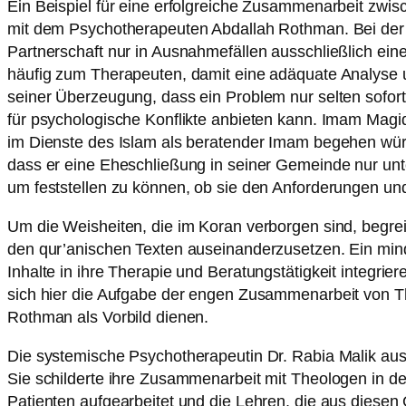
Ein Beispiel für eine erfolgreiche Zusammenarbeit zwi
mit dem Psychotherapeuten Abdallah Rothman. Bei de
Partnerschaft nur in Ausnahmefällen ausschließlich ein
häufig zum Therapeuten, damit eine adäquate Analyse 
seiner Überzeugung, dass ein Problem nur selten sofor
für psychologische Konflikte anbieten kann. Imam Magi
im Dienste des Islam als beratender Imam begehen wür
dass er eine Eheschließung in seiner Gemeinde nur un
um feststellen zu können, ob sie den Anforderungen u
Um die Weisheiten, die im Koran verborgen sind, begrei
den qur’anischen Texten auseinanderzusetzen. Ein mind
Inhalte in ihre Therapie und Beratungstätigkeit integrie
sich hier die Aufgabe der engen Zusammenarbeit von T
Rothman als Vorbild dienen.
Die systemische Psychotherapeutin Dr. Rabia Malik aus L
Sie schilderte ihre Zusammenarbeit mit Theologen in de
Patienten aufgearbeitet und die Lehren, die aus dies