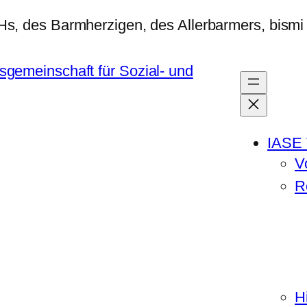
IASE 
V
R
H