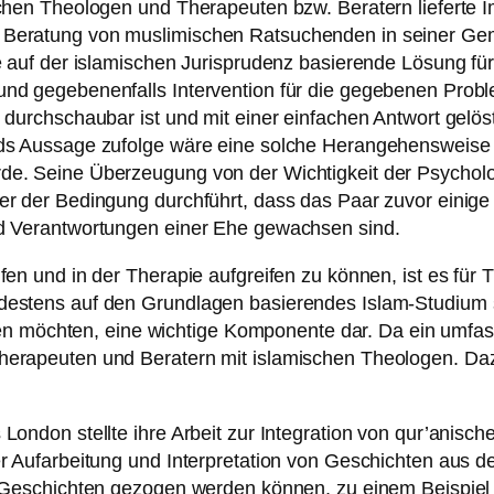
schen Theologen und Therapeuten bzw. Beratern lieferte
r Beratung von muslimischen Ratsuchenden in seiner G
e auf der islamischen Jurisprudenz basierende Lösung fü
und gegebenenfalls Intervention für die gegebenen Prob
t durchschaubar ist und mit einer einfachen Antwort gel
ds Aussage zufolge wäre eine solche Herangehensweise i
de. Seine Überzeugung von der Wichtigkeit der Psycholo
ter der Bedingung durchführt, dass das Paar zuvor eini
nd Verantwortungen einer Ehe gewachsen sind.
fen und in der Therapie aufgreifen zu können, ist es für
estens auf den Grundlagen basierendes Islam-Studium ste
ren möchten, eine wichtige Komponente dar. Da ein umfasse
herapeuten und Beratern mit islamischen Theologen. Da
ondon stellte ihre Arbeit zur Integration von qur’anisch
r Aufarbeitung und Interpretation von Geschichten aus de
en Geschichten gezogen werden können, zu einem Beispie