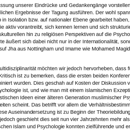
sung unserer Eindrücke und Gedankengänge vorstellen, 
lichen Ergebnisse der Tagung ausführen. Der wohl span
in Isolation bzw. auf nationaler Ebene gearbeitet haben, 
e aktiv vorantreibt, sich kennen lernen und sich strukturi
skulturellen hin zu religiösen Perspektiven auf die Psycho
äußert sich dabei nicht nur in der Internationalität, so
ie Yusuf Jha aus Nottingham und Imame wie Mohamed Mag
ultidisziplinarität möchten wir jedoch hervorheben, dass 
. Kritisch ist zu bemerken, dass die ersten beiden Konfe
iniert wurden. Dies geschah auf Kosten der Diskussion 
ychologie ist, und wie man mit einem islamischen Exzept
istischen Ideen einer älteren Generation muslimischer Ps
iten scheint. Das betrifft vor allem die Verhältnisbesti
se Auseinandersetzung ist zu Beginn der Theoriebildung 
jedoch geschieht dies seit nun vier Jahrzehnten mehr als
hen Islam und Psychologie konnten zielführende und er