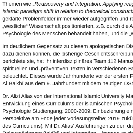
Themen wie
„Rediscovery and Integration: Applying rel
Islamic paradigm shift in relation to theoretical constr
geklärte Problemfelder immer wieder aufgegriffen und re
„westliche“ Wissenschaft positionierten, z.B. durch di
Psychologie des Menschen behandelt haben, und die „wes
Im deutlichem Gegensatz zu diesem apologetischen Disku
dazu dienen können, die bisherige Geschichtsschreibung
berichtete sie, hat ihr interdisziplinäres Team 112 Man
spirituellen und -präventiven Texten in verschiedenen 
beleuchtet. Dieses wurde Jahrhunderte vor der ersten 
Al-Balkhī aus dem 9. Jahrhundert mit dem heutigen D
Dr. Alizi Alias von der International Islamic University
Entwicklung eines Curriculums der islamischen Psychol
Psychologie Studiengang; 2000-2009: Einbeziehung ein
Perspektive am Ende jeder Vorlesungsreihe; 2019-zukünf
des Curriculums). Mit Dr. Alias‘ Ausführungen zu den dr