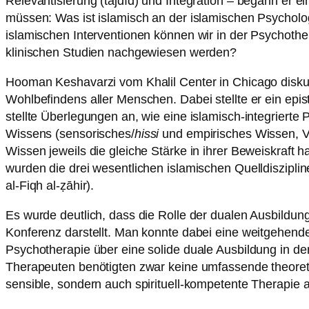
Relevantisierung (tajdīd) und Integration – begann er 
müssen: Was ist islamisch an der islamischen Psycholo
islamischen Interventionen können wir in der Psychother
klinischen Studien nachgewiesen werden?
Hooman Keshavarzi vom Khalil Center in Chicago diskuti
Wohlbefindens aller Menschen. Dabei stellte er ein ep
stellte Überlegungen an, wie eine islamisch-integriert
Wissens (sensorisches/
hissi
und empirisches Wissen, V
Wissen jeweils die gleiche Stärke in ihrer Beweiskraft
wurden die drei wesentlichen islamischen Quelldiszipline
al-Fiqh al-ẓāhir).
Es wurde deutlich, dass die Rolle der dualen Ausbildu
Konferenz darstellt. Man konnte dabei eine weitgehende 
Psychotherapie über eine solide duale Ausbildung in den
Therapeuten benötigten zwar keine umfassende theoretis
sensible, sondern auch spirituell-kompetente Therapie 