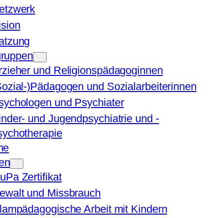
etzwerk
ision
atzung
ruppen
rzieher und Religionspädagoginnen
Sozial-)Pädagogen und Sozialarbeiterinnen
sychologen und Psychiater
inder- und Jugendpsychiatrie und -
sychotherapie
ne
en
uPa Zertifikat
ewalt und Missbrauch
slampädagogische Arbeit mit Kindern