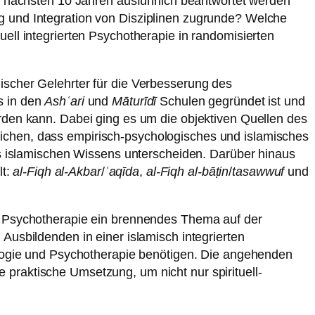
en nächsten 10 Jahren ausführlich beantwortet werden
g und Integration von Disziplinen zugrunde? Welche
ell integrierten Psychotherapie in randomisierten
ischer Gelehrter für die Verbesserung des
s in den
Ashʿari
und
Māturīdī
Schulen gegründet ist und
erden kann. Dabei ging es um die objektiven Quellen des
ichen, dass empirisch-psychologisches und islamisches
des islamischen Wissens unterscheiden. Darüber hinaus
lt:
al-Fiqh al-Akbar
/
ʿaqīda
,
al-Fiqh al-bāṭin
/
tasawwuf
und
nd Psychotherapie ein brennendes Thema auf der
Ausbildenden in einer islamisch integrierten
ogie und Psychotherapie benötigen. Die angehenden
praktische Umsetzung, um nicht nur spirituell-