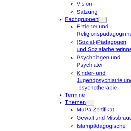
Vision
Satzung
Fachgruppen
Erzieher und
Religionspädagoginn
(Sozial-)Pädagogen
und Sozialarbeiterinn
Psychologen und
Psychiater
Kinder- und
Jugendpsychiatrie un
-psychotherapie
Termine
Themen
MuPa Zertifikat
Gewalt und Missbrau
Islampädagogische