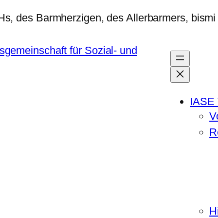
IASE 
V
R
H