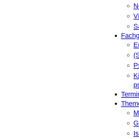
N
V
S
Fachg
E
(
P
K
p
Termi
Them
M
G
I