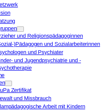
etzwerk
ision
atzung
ruppen
rzieher und Religionspädagoginnen
Sozial-)Pädagogen und Sozialarbeiterinnen
sychologen und Psychiater
inder- und Jugendpsychiatrie und -
sychotherapie
ne
en
uPa Zertifikat
ewalt und Missbrauch
slampädagogische Arbeit mit Kindern