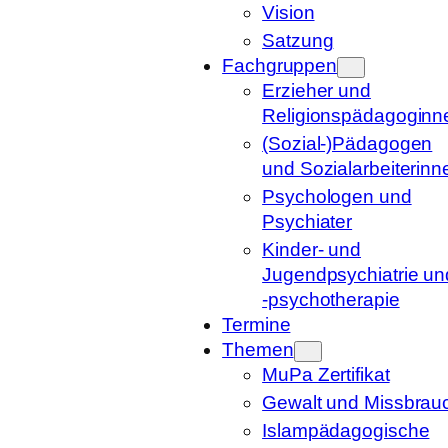
Vision
Satzung
Fachgruppen
Erzieher und
Religionspädagoginn
(Sozial-)Pädagogen
und Sozialarbeiterinn
Psychologen und
Psychiater
Kinder- und
Jugendpsychiatrie un
-psychotherapie
Termine
Themen
MuPa Zertifikat
Gewalt und Missbrau
Islampädagogische