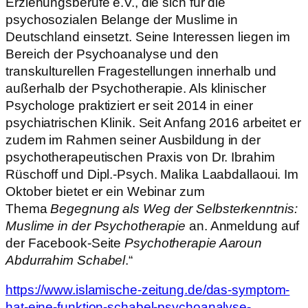
Erziehungsberufe e.V., die sich für die
psychosozialen Belange der Muslime in
Deutschland einsetzt. Seine Interessen liegen im
Bereich der Psychoanalyse und den
transkulturellen Fragestellungen innerhalb und
außerhalb der Psychotherapie. Als klinischer
Psychologe praktiziert er seit 2014 in einer
psychiatrischen Klinik. Seit Anfang 2016 arbeitet er
zudem im Rahmen seiner Ausbildung in der
psychotherapeutischen Praxis von Dr. Ibrahim
Rüschoff und Dipl.-Psych. Malika Laabdallaoui. Im
Oktober bietet er ein Webinar zum
Thema
Begegnung als Weg der Selbsterkenntnis:
Muslime in der Psychotherapie
an. Anmeldung auf
der Facebook-Seite
Psychotherapie Aaroun
Abdurrahim Schabel
.“
https://www.islamische-zeitung.de/das-symptom-
hat-eine-funktion-schabel-psychoanalyse-