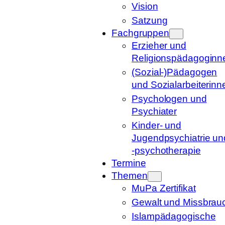
Vision
Satzung
Fachgruppen
Erzieher und
Religionspädagoginn
(Sozial-)Pädagogen
und Sozialarbeiterinn
Psychologen und
Psychiater
Kinder- und
Jugendpsychiatrie un
-psychotherapie
Termine
Themen
MuPa Zertifikat
Gewalt und Missbrau
Islampädagogische