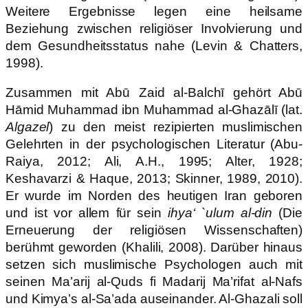
Weitere Ergebnisse legen eine heilsame
Beziehung zwischen religiöser Involvierung und
dem Gesundheitsstatus nahe (Levin & Chatters,
1998).
Zusammen mit Abū Zaid al-Balchī gehört Abū
Hāmid Muhammad ibn Muhammad al-Ghazālī (lat.
Algazel
) zu den meist rezipierten muslimischen
Gelehrten in der psychologischen Literatur (Abu-
Raiya, 2012; Ali, A.H., 1995; Alter, 1928;
Keshavarzi & Haque, 2013; Skinner, 1989, 2010).
Er wurde im Norden des heutigen Iran geboren
und ist vor allem für sein
ihya‘ `ulum al-din
(Die
Erneuerung der religiösen Wissenschaften)
berühmt geworden (Khalili, 2008). Darüber hinaus
setzen sich muslimische Psychologen auch mit
seinen Ma’arij al-Quds fi Madarij Ma’rifat al-Nafs
und Kimya’s al-Sa’ada auseinander. Al-Ghazali soll