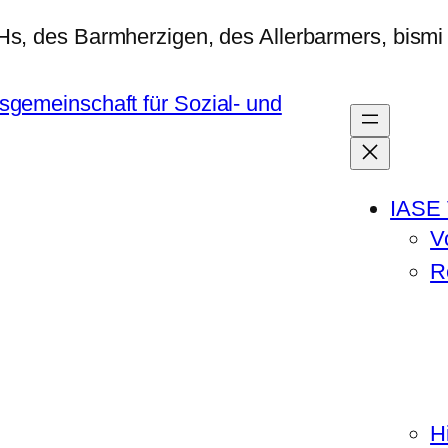
IASE 
V
R
H