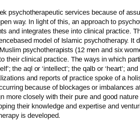
ek psychotherapeutic services because of assu
open way. In light of this, an approach to psycho
s and integrates these into clinical practice. 
iencebased model of Islamic psychotherapy. It 
8 Muslim psychotherapists (12 men and six wome
o their clinical practice. The ways in which par
lf’; the aql or ‘intellect’; the qalb or ‘heart’; and
zations and reports of practice spoke of a hol
occurring because of blockages or imbalances at
ign more closely with their pure and good natur
pping their knowledge and expertise and ventur
therapy is developed.