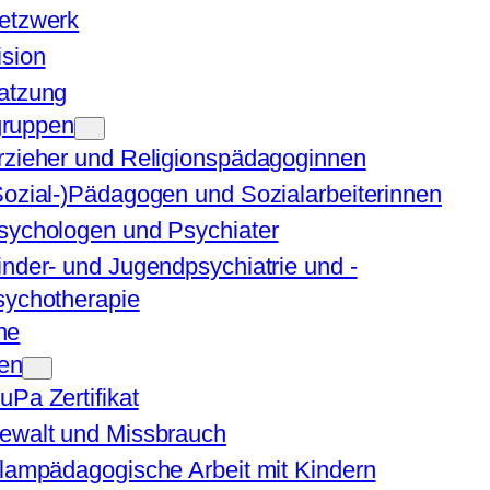
etzwerk
ision
atzung
ruppen
rzieher und Religionspädagoginnen
Sozial-)Pädagogen und Sozialarbeiterinnen
sychologen und Psychiater
inder- und Jugendpsychiatrie und -
sychotherapie
ne
en
uPa Zertifikat
ewalt und Missbrauch
slampädagogische Arbeit mit Kindern