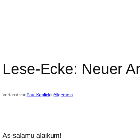
Lese-Ecke: Neuer Ar
Verfasst von
Paul Kaplick
in
Allgemein
As-salamu alaikum!