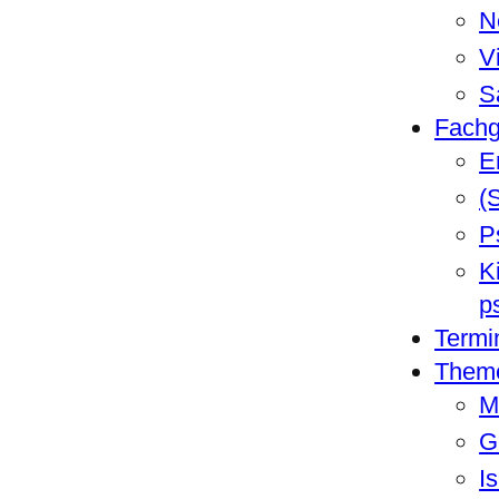
N
V
S
Fachg
E
(
P
K
p
Termi
Them
M
G
I