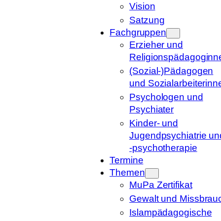
Vision
Satzung
Fachgruppen
Erzieher und
Religionspädagoginn
(Sozial-)Pädagogen
und Sozialarbeiterinn
Psychologen und
Psychiater
Kinder- und
Jugendpsychiatrie un
-psychotherapie
Termine
Themen
MuPa Zertifikat
Gewalt und Missbrau
Islampädagogische