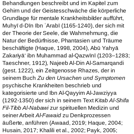
Behandlungen beschreibt und im Kapitel zum
Gehirn und der Geistesschwäche die körperliche
Grundlage für mentale Krankheitsbilder aufführt,
Muhyī d-Dīn Ibn ʿArabī (1165-1240), der sich mit
der Theorie der Seele, die Wahrnehmung, die
Natur der Bedürfnisse, Phantasien und Träume
beschäftigte (Haque, 1998, 2004), Abū Yahyā
Zakariyā‘ ibn Muhammad al-Qazwīnī (1203–1283;
Taeschner, 1912), Najeeb Al-Din Al-Samarqandi
(gest. 1222), ein Zeitgenosse Rhazes, der in
seinem Buch
Zu den Ursachen und Symptomen
psychische Krankheiten beschrieb und
kategorisierte und Ibn Al-Qayyim Al-Jawziyya
(1292-1350) der sich in seinem Text
Kitab Al-Shifa
Fil-Tibb Al-Nabawi
zur spirituellen Medizin und
seiner Arbeit
Al-Fawaid
zu Denkprozessen
äußerte, anführen (Awaad, 2019; Haque, 2004;
Husain, 2017; Khalili et al., 2002; Payk, 2005;