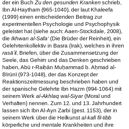
der ein Buch
Zu den gesunden Kranken
schrieb,
Ibn Al-Haytham (965-1040), der laut Khaleefa
(1999) einen entscheidenden Beitrag zur
experimentellen Psychologie und Psychophysik
geleistet hat (siehe auch: Aaen-Stockdale, 2008),
die
Ikhwan al-Safa‘
(Die Brüder der Reinheit), ein
Gelehrtenkollektiv in Basra (Irak), welches in ihren
rasāʼil
, Briefen, über die Zusammensetzung der
Seele, das Gehirn und das Denken geschrieben
haben, Abū r-Raiḥān Muḥammad b. Aḥmad al-
Bīrūnī (973-1048), der das Konzept der
Reaktionszeitmessung beschrieben haben und
der spanische Gelehrte Ibn Hazm (994-1064) mit
seinem Werk
al-Akhlaq wal-Siyar
(Moral und
Verhalten) nennen. Zum 12. und 13. Jahrhundert
lassen sich Ibn Al-Ayn Zarbi (gest. 1153), der in
seinem Werk über die Heilkunst
al-kafi fil-tibb
körperliche und mentale Krankheiten und ihre