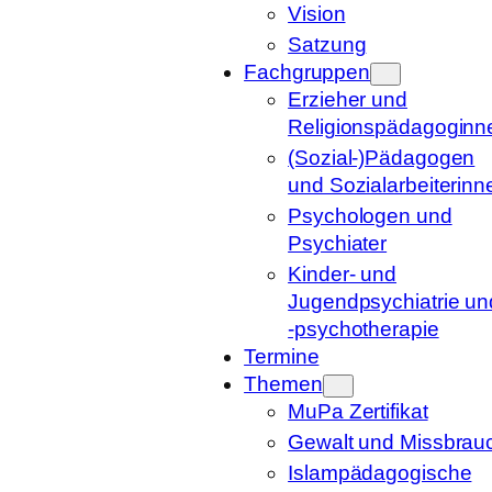
Vision
Satzung
Fachgruppen
Erzieher und
Religionspädagoginn
(Sozial-)Pädagogen
und Sozialarbeiterinn
Psychologen und
Psychiater
Kinder- und
Jugendpsychiatrie un
-psychotherapie
Termine
Themen
MuPa Zertifikat
Gewalt und Missbrau
Islampädagogische