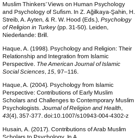
Muslim Thinkers’ Views on Human Psychology
and Psychology of Sufism. In Z. Ağilkaya-Şahin, H.
Streib, A. Ayten, & R. W. Hood (Eds.),
Psychology
of Religion in Turkey
(pp. 31-50). Leiden,
Niederlande: Brill.
Haque, A. (1998). Psychology and Religion: Their
Relationship and Integration from Islamic
Perspective.
The American Journal of Islamic
Social Sciences
,
15
, 97–116.
Haque, A. (2004). Psychology from Islamic
Perspective: Contributions of Early Muslim
Scholars and Challenges to Contemporary Muslim
Psychologists.
Journal of Religion and Health
,
43
(4), 357-377. doi:10.1007/s10943-004-4302-z
Husain, A. (2017). Contributions of Arab Muslim
Scholars to Psychology. In A.