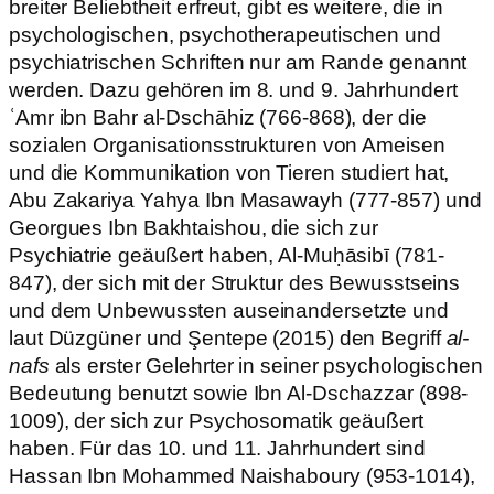
breiter Beliebtheit erfreut, gibt es weitere, die in
psychologischen, psychotherapeutischen und
psychiatrischen Schriften nur am Rande genannt
werden. Dazu gehören im 8. und 9. Jahrhundert
ʿAmr ibn Bahr al-Dschāhiz (766-868), der die
sozialen Organisationsstrukturen von Ameisen
und die Kommunikation von Tieren studiert hat,
Abu Zakariya Yahya Ibn Masawayh (777-857) und
Georgues Ibn Bakhtaishou, die sich zur
Psychiatrie geäußert haben, Al-Muḥāsibī (781-
847), der sich mit der Struktur des Bewusstseins
und dem Unbewussten auseinandersetzte und
laut Düzgüner und Şentepe (2015) den Begriff
al-
nafs
als erster Gelehrter in seiner psychologischen
Bedeutung benutzt sowie Ibn Al-Dschazzar (898-
1009), der sich zur Psychosomatik geäußert
haben. Für das 10. und 11. Jahrhundert sind
Hassan Ibn Mohammed Naishaboury (953-1014),