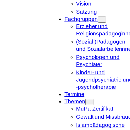
Vision
Satzung
Fachgruppen
Erzieher und
Religionspädagoginn
(Sozial-)Pädagogen
und Sozialarbeiterinn
Psychologen und
Psychiater
Kinder- und
Jugendpsychiatrie un
-psychotherapie
Termine
Themen
MuPa Zertifikat
Gewalt und Missbrau
Islampädagogische