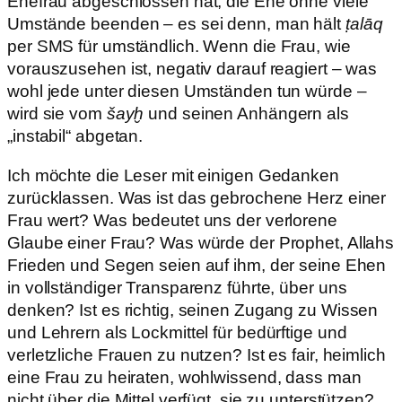
Ehefrau abgeschlossen hat, die Ehe ohne viele
Umstände beenden – es sei denn, man hält
ṭalāq
per SMS für umständlich. Wenn die Frau, wie
vorauszusehen ist, negativ darauf reagiert – was
wohl jede unter diesen Umständen tun würde –
wird sie vom
šayḫ
und seinen Anhängern als
„instabil“ abgetan.
Ich möchte die Leser mit einigen Gedanken
zurücklassen. Was ist das gebrochene Herz einer
Frau wert? Was bedeutet uns der verlorene
Glaube einer Frau? Was würde der Prophet, Allahs
Frieden und Segen seien auf ihm, der seine Ehen
in vollständiger Transparenz führte, über uns
denken? Ist es richtig, seinen Zugang zu Wissen
und Lehrern als Lockmittel für bedürftige und
verletzliche Frauen zu nutzen? Ist es fair, heimlich
eine Frau zu heiraten, wohlwissend, dass man
nicht über die Mittel verfügt, sie zu unterstützen?