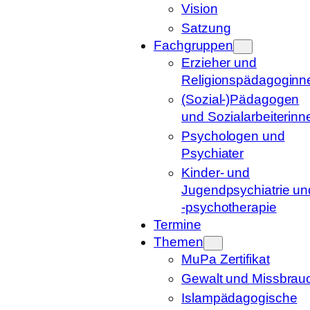
Vision
Satzung
Fachgruppen
Erzieher und
Religionspädagoginn
(Sozial-)Pädagogen
und Sozialarbeiterinn
Psychologen und
Psychiater
Kinder- und
Jugendpsychiatrie un
-psychotherapie
Termine
Themen
MuPa Zertifikat
Gewalt und Missbrau
Islampädagogische