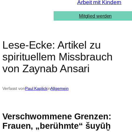
Arbeit mit Kindern
Mitglied werden
Lese-Ecke: Artikel zu
spirituellem Missbrauch
von Zaynab Ansari
Verfasst von
Paul Kaplick
in
Allgemein
Verschwommene Grenzen:
Frauen, „berühmte“ šuyūḫ