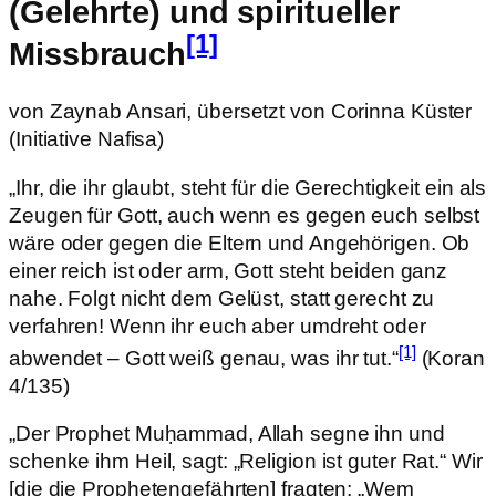
(Gelehrte) und spiritueller
[1]
Missbrauch
von Zaynab Ansari, übersetzt von Corinna Küster
(Initiative Nafisa)
„Ihr, die ihr glaubt, steht für die Gerechtigkeit ein als
Zeugen für Gott, auch wenn es gegen euch selbst
wäre oder gegen die Eltern und Angehörigen. Ob
einer reich ist oder arm, Gott steht beiden ganz
nahe. Folgt nicht dem Gelüst, statt gerecht zu
verfahren! Wenn ihr euch aber umdreht oder
[1]
abwendet – Gott weiß genau, was ihr tut.“
(Koran
4/135)
„Der Prophet Muḥammad, Allah segne ihn und
schenke ihm Heil, sagt: „Religion ist guter Rat.“ Wir
[die die Prophetengefährten] fragten: „Wem